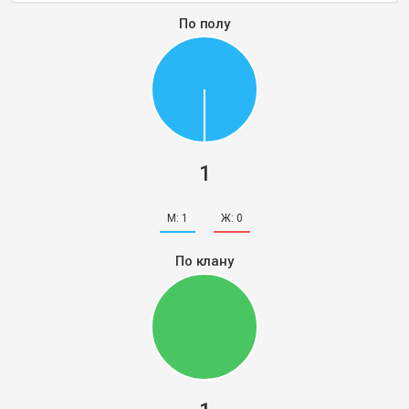
По полу
1
М:
1
Ж:
0
По клану