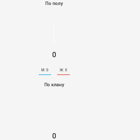
По полу
0
М:
0
Ж:
0
По клану
0