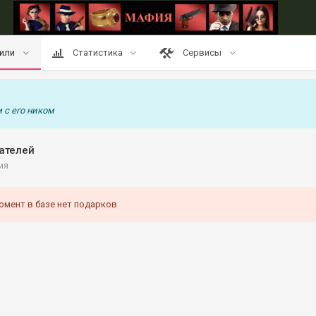
или
Статистика
Сервисы
 с его ником
ателей
ия
омент в базе нет подарков