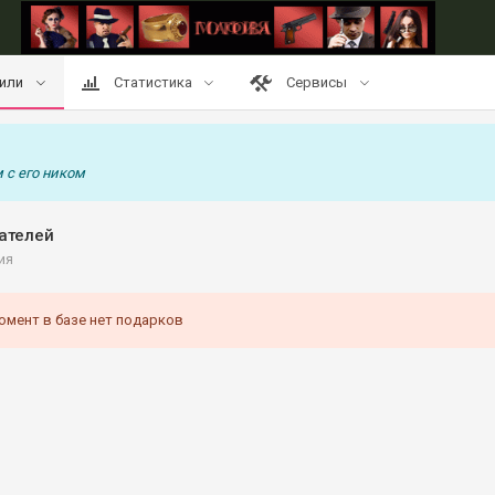
или
Статистика
Сервисы
 с его ником
ателей
ия
омент в базе нет подарков