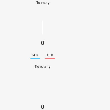
По полу
0
М:
0
Ж:
0
По клану
0