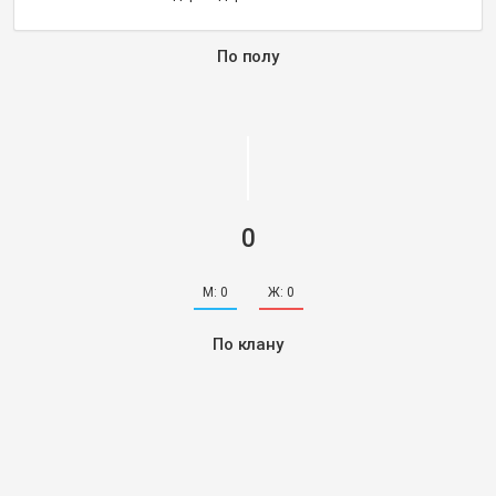
По полу
0
М:
0
Ж:
0
По клану