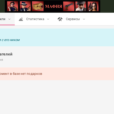
или
Статистика
Сервисы
 с его ником
ателей
ия
омент в базе нет подарков