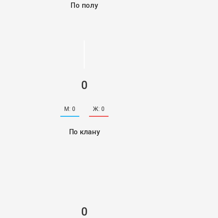
По полу
0
М:
0
Ж:
0
По клану
0