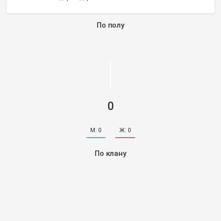
По полу
0
М:
0
Ж:
0
По клану