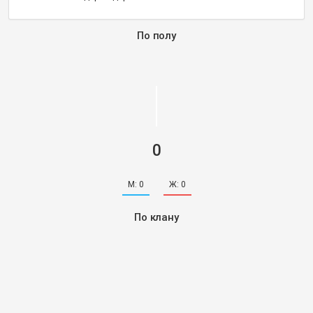
По полу
0
М:
0
Ж:
0
По клану