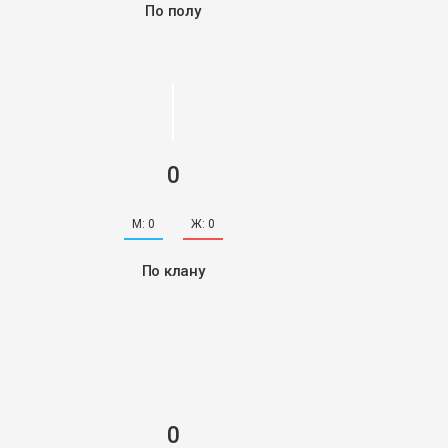
По полу
0
М:
0
Ж:
0
По клану
0