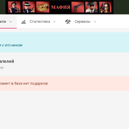
или
Статистика
Сервисы
 с его ником
ателей
ия
омент в базе нет подарков