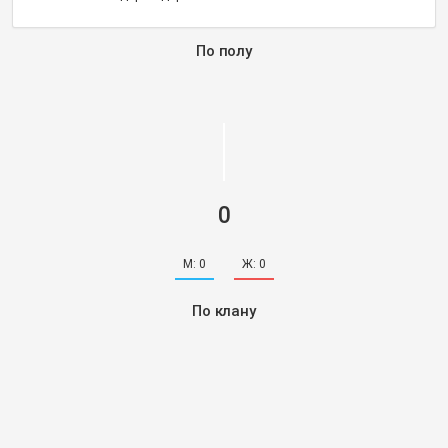
По полу
0
М:
0
Ж:
0
По клану