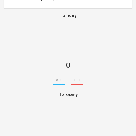
По полу
0
М:
0
Ж:
0
По клану