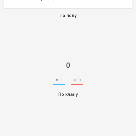
По полу
0
М:
0
Ж:
0
По клану