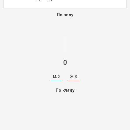
По полу
0
М:
0
Ж:
0
По клану