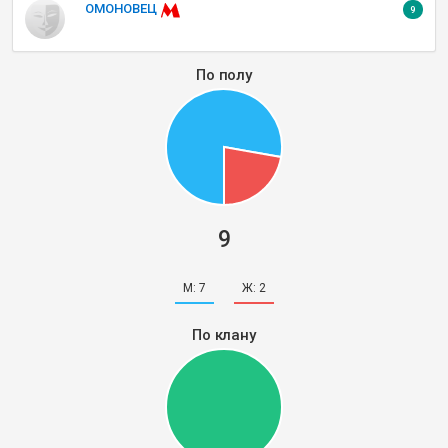
ОМОНОВЕЦ
9
По полу
9
М:
7
Ж:
2
По клану