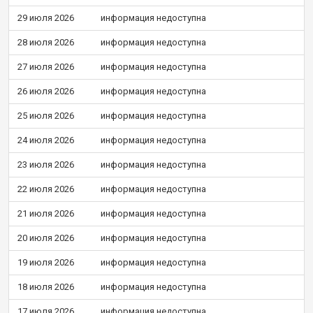
29 июля 2026
информация недоступна
28 июля 2026
информация недоступна
27 июля 2026
информация недоступна
26 июля 2026
информация недоступна
25 июля 2026
информация недоступна
24 июля 2026
информация недоступна
23 июля 2026
информация недоступна
22 июля 2026
информация недоступна
21 июля 2026
информация недоступна
20 июля 2026
информация недоступна
19 июля 2026
информация недоступна
18 июля 2026
информация недоступна
17 июля 2026
информация недоступна