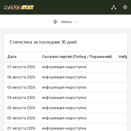
Меню
Статистика за последние 30 дней
Дата
Сыграно партий (Побед / Поражений)
Набра
07 августа 2026
информация недоступна
06 августа 2026
информация недоступна
05 августа 2026
информация недоступна
04 августа 2026
информация недоступна
03 августа 2026
информация недоступна
02 августа 2026
информация недоступна
01 августа 2026
информация недоступна