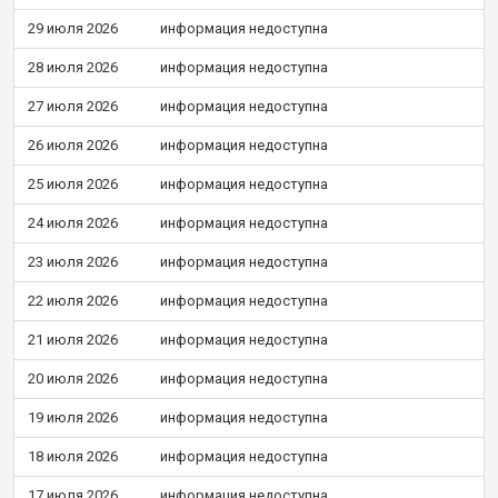
29 июля 2026
информация недоступна
28 июля 2026
информация недоступна
27 июля 2026
информация недоступна
26 июля 2026
информация недоступна
25 июля 2026
информация недоступна
24 июля 2026
информация недоступна
23 июля 2026
информация недоступна
22 июля 2026
информация недоступна
21 июля 2026
информация недоступна
20 июля 2026
информация недоступна
19 июля 2026
информация недоступна
18 июля 2026
информация недоступна
17 июля 2026
информация недоступна