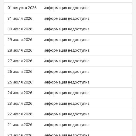
01 августа 2026
информация недоступна
31 июля 2026
информация недоступна
30 июля 2026
информация недоступна
29 июля 2026
информация недоступна
28 июля 2026
информация недоступна
27 июля 2026
информация недоступна
26 июля 2026
информация недоступна
25 июля 2026
информация недоступна
24 июля 2026
информация недоступна
23 июля 2026
информация недоступна
22 июля 2026
информация недоступна
21 июля 2026
информация недоступна
20 июля 2026
информация недоступна