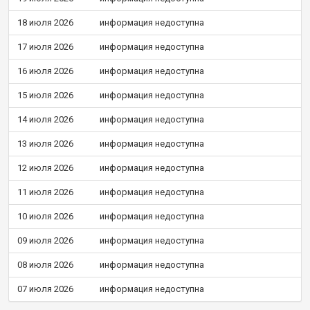
18 июля 2026
информация недоступна
17 июля 2026
информация недоступна
16 июля 2026
информация недоступна
15 июля 2026
информация недоступна
14 июля 2026
информация недоступна
13 июля 2026
информация недоступна
12 июля 2026
информация недоступна
11 июля 2026
информация недоступна
10 июля 2026
информация недоступна
09 июля 2026
информация недоступна
08 июля 2026
информация недоступна
07 июля 2026
информация недоступна