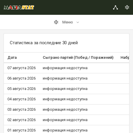
Меню
Статистика за последние 30 дней
Дата
Сыграно партий (Побед / Поражений)
Набра
07 августа 2026
информация недоступна
06 августа 2026
информация недоступна
05 августа 2026
информация недоступна
04 августа 2026
информация недоступна
03 августа 2026
информация недоступна
02 августа 2026
информация недоступна
01 августа 2026
информация недоступна