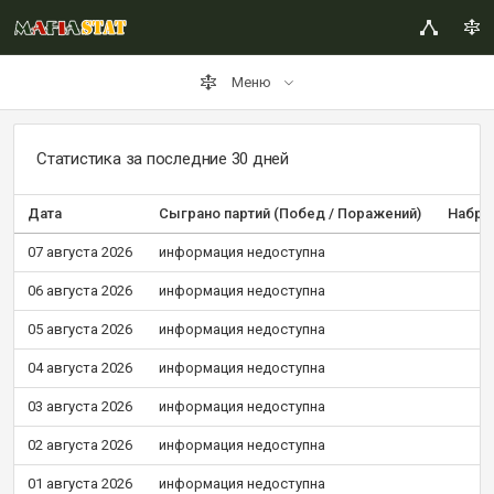
Меню
Статистика за последние 30 дней
Дата
Сыграно партий (Побед / Поражений)
Набра
07 августа 2026
информация недоступна
06 августа 2026
информация недоступна
05 августа 2026
информация недоступна
04 августа 2026
информация недоступна
03 августа 2026
информация недоступна
02 августа 2026
информация недоступна
01 августа 2026
информация недоступна