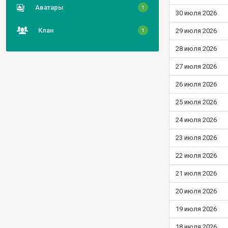
Аватары
1
30 июля 2026
Клан
29 июля 2026
1
28 июля 2026
27 июля 2026
26 июля 2026
25 июля 2026
24 июля 2026
23 июля 2026
22 июля 2026
21 июля 2026
20 июля 2026
19 июля 2026
18 июля 2026