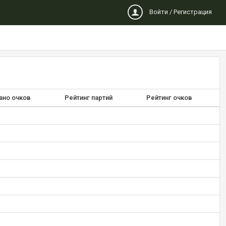
Войти / Регистрация
ано очков
Рейтинг партий
Рейтинг очков