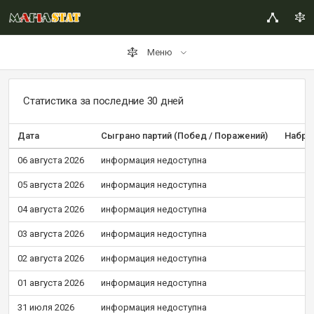
Меню
Статистика за последние 30 дней
Дата
Сыграно партий (Побед / Поражений)
Набра
06 августа 2026
информация недоступна
05 августа 2026
информация недоступна
04 августа 2026
информация недоступна
03 августа 2026
информация недоступна
02 августа 2026
информация недоступна
01 августа 2026
информация недоступна
31 июля 2026
информация недоступна