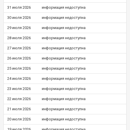
31 июля 2026
информация недоступна
30 июля 2026
информация недоступна
29 июля 2026
информация недоступна
28 июля 2026
информация недоступна
27 июля 2026
информация недоступна
26 июля 2026
информация недоступна
25 июля 2026
информация недоступна
24 июля 2026
информация недоступна
23 июля 2026
информация недоступна
22 июля 2026
информация недоступна
21 июля 2026
информация недоступна
20 июля 2026
информация недоступна
19 июля 2026
информация недоступна