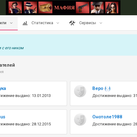
или
Статистика
Сервисы
 с его ником
ателей
ия
ука
Веро
ижение выдано: 13.01.2013
Достижение выдано: 31
rus
Онотоле1988
ижение выдано: 28.12.2015
Достижение выдано: 28