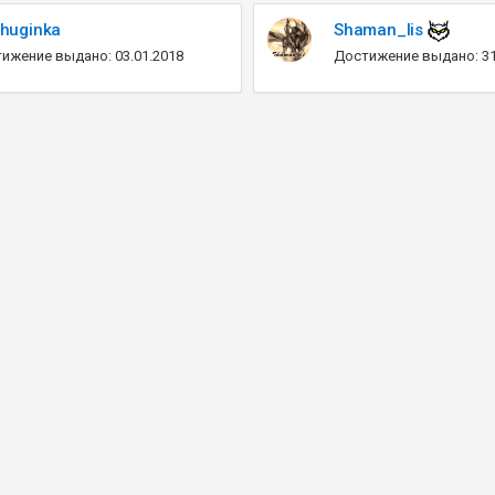
chuginka
Shaman_lis
ижение выдано: 03.01.2018
Достижение выдано: 31