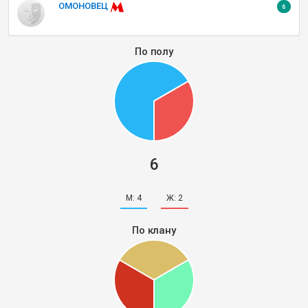
ОМОНОВЕЦ
6
По полу
6
М:
4
Ж:
2
По клану