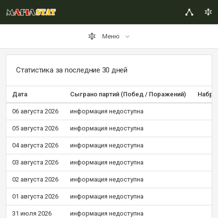
Меню
Статистика за последние 30 дней
Дата
Сыграно партий (Побед / Поражений)
Набра
06 августа 2026
информация недоступна
05 августа 2026
информация недоступна
04 августа 2026
информация недоступна
03 августа 2026
информация недоступна
02 августа 2026
информация недоступна
01 августа 2026
информация недоступна
31 июля 2026
информация недоступна