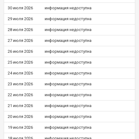
30 июля 2026
информация недоступна
29 июля 2026
информация недоступна
28 июля 2026
информация недоступна
27 июля 2026
информация недоступна
26 июля 2026
информация недоступна
25 июля 2026
информация недоступна
24 июля 2026
информация недоступна
23 июля 2026
информация недоступна
22 июля 2026
информация недоступна
21 июля 2026
информация недоступна
20 июля 2026
информация недоступна
19 июля 2026
информация недоступна
18 июля 2026
информация недоступна