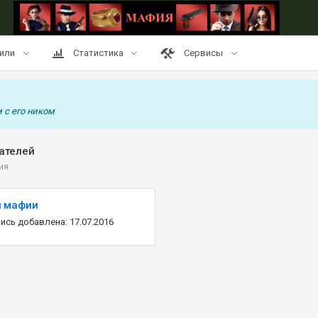
или
Статистика
Сервисы
 с его ником
ателей
ия
и мафии
ись добавлена: 17.07.2016