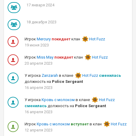
17 января 2024
18 декабря 2023
Игрок
Mercury
покидает
клан
Hot Fuzz
19 июня 2023
Игрок
Miss May
покидает
клан
Hot Fuzz
20 апреля 2023
У игрока
Zanzarah
в клане
Hot Fuzz
сменилась
должность на
Police Sergeant
16 апреля 2023
У игрока
Кровь с молоком
в клане
Hot Fuzz
сменилась
должность на
Police Sergeant
16 апреля 2023
Игрок
Кровь с молоком
вступает
в клан
Hot Fuzz
12 апреля 2023