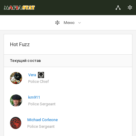
Меню
Hot Fuzz
Текущий состав
Vera
Police Chief
km911
Police Sergeant
Michael Corleone
Police Sergeant