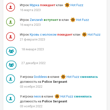
Игрок
Мурка
покидает
клан
Hot Fuzz
16 марта 2023
Игрок
Zanzarah
вступает
в клан
Hot Fuzz
16 марта 2023
Игрок
Кровь с молоком
покидает
клан
Hot Fuzz
21 февраля 2023
18 января 2023
27 декабря 2022
У игрока
Goddess
в клане
Hot Fuzz
сменилась
должность на
Police Sergeant
03 ноября 2022
У игрока
neos
в клане
Hot Fuzz
сменилась
должность на
Police Sergeant
03 ноября 2022