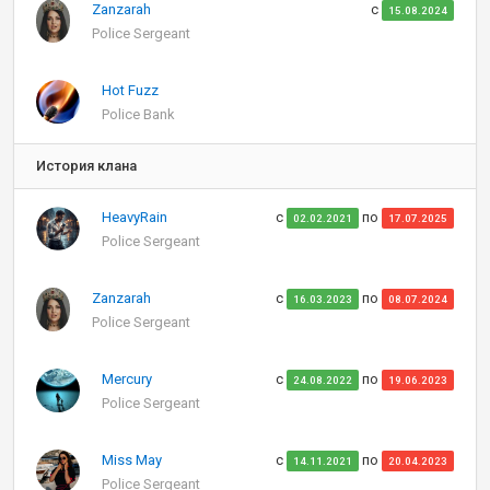
Zanzarah
с
15.08.2024
Police Sergeant
Hot Fuzz
Police Bank
История клана
HeavyRain
с
по
02.02.2021
17.07.2025
Police Sergeant
Zanzarah
с
по
16.03.2023
08.07.2024
Police Sergeant
Mercury
с
по
24.08.2022
19.06.2023
Police Sergeant
Miss May
с
по
14.11.2021
20.04.2023
Police Sergeant