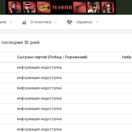
или
Статистика
Сервисы
а последние 30 дней
Сыграно партий (Побед / Поражений)
Набр
информация недоступна
информация недоступна
информация недоступна
информация недоступна
информация недоступна
информация недоступна
информация недоступна