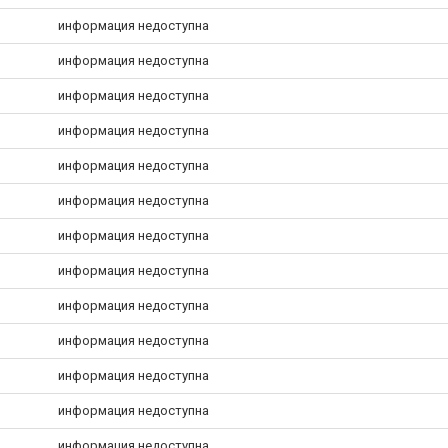
информация недоступна
информация недоступна
информация недоступна
информация недоступна
информация недоступна
информация недоступна
информация недоступна
информация недоступна
информация недоступна
информация недоступна
информация недоступна
информация недоступна
информация недоступна