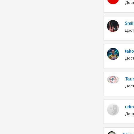
Дост
Smil
Дост
tako
Дост
Tau
Дост
udin
Дост