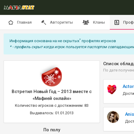
Главная
Авторитеты
Кланы
Проф
*
Информация основана на не скрытых
профилях игроков
* - профиль скрыт когда игрок пользуется паспортом совпадающим
Список облад
По дате получен
Actor
Встретил Новый Год – 2013 вместе с
Дости
«Мафией онлайн»
Количество игроков с достижением: 83
Выдавалось: 01.01.2013
Ani
Дост
По полу