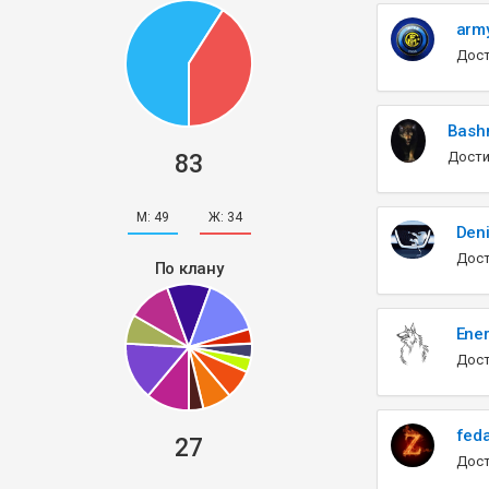
army
Дост
Bash
Дости
83
М:
49
Ж:
34
Den
Дост
По клану
Ener
Дост
fed
27
Дост