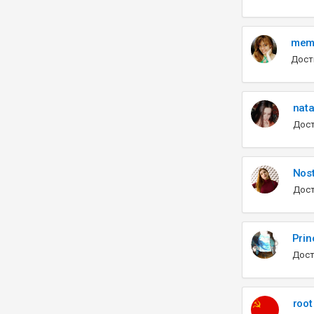
mem
Дост
nata
Дост
Nos
Дост
Prin
Дост
root