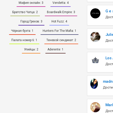
Мафия онлайн:
3
Vendetta:
4
G e
Братство Чатца:
2
Boardwalk Empire:
3
Дост
Город Грехов:
3
Hot Fuzz:
4
Чёрная бухта:
1
Hunters For The Mafia:
1
Juli
Палата номер 6:
1
Теневой синдикат:
2
Дост
Упийцы:
2
Aderente:
1
Los 
Дост
madn
Дости
Mar
Дост