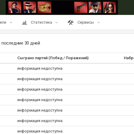
или
Статистика
Сервисы
а последние 30 дней
Сыграно партий (Побед / Поражений)
Набр
информация недоступна
информация недоступна
информация недоступна
информация недоступна
информация недоступна
информация недоступна
информация недоступна