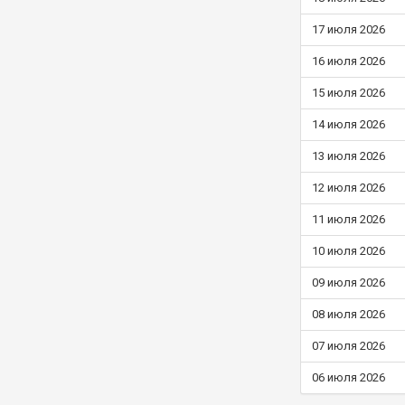
17 июля 2026
16 июля 2026
15 июля 2026
14 июля 2026
13 июля 2026
12 июля 2026
11 июля 2026
10 июля 2026
09 июля 2026
08 июля 2026
07 июля 2026
06 июля 2026