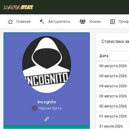
Главная
Авторитеты
Кланы
Проф
Статистика з
Дата
06 августа 2026
05 августа 2026
04 августа 2026
03 августа 2026
Incognito
02 августа 2026
Чёрная бухта
01 августа 2026
31 июля 2026