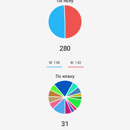
По полу
280
М:
138
Ж:
142
По клану
31