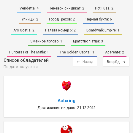
Vendetta:
4
Теневой синдикат:
2
Hot Fuzz:
2
Упийцы:
2
Город Грехов:
2
Чёрная бухта:
6
Ars Goetia:
2
Палата номер 6:
2
Boardwalk Empire:
1
Змеиное логово:
1
Братство Чатца:
3
Hunters For The Mafia:
1
The Golden Capital:
1
Aderente:
2
Список обладателей
← Назад
Вперёд →
По дате получения
Actoring
Достижение выдано: 21.12.2012