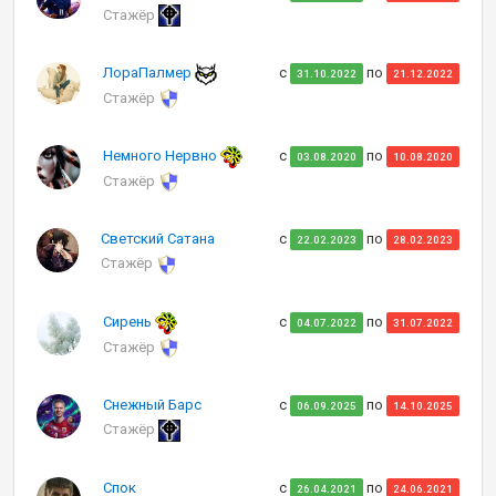
Стажёр
ЛораПалмер
с
по
31.10.2022
21.12.2022
Стажёр
Немного Нервно
с
по
03.08.2020
10.08.2020
Стажёр
Светский Сатана
с
по
22.02.2023
28.02.2023
Стажёр
Сирень
с
по
04.07.2022
31.07.2022
Стажёр
Снежный Барс
с
по
06.09.2025
14.10.2025
Стажёр
Спок
с
по
26.04.2021
24.06.2021