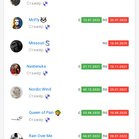
Стажёр
McFly
с
по
13.07.2023
25.07.2023
Стажёр
Missouri
по
16.09.2019
Стажёр
Nastenьka
с
по
01.11.2021
15.11.2021
Стажёр
Nordic Wind
с
по
05.12.2020
20.01.2021
Стажёр
Queen of Pain
с
по
03.08.2020
10.08.2020
Стажёр
Rain Over Me
с
по
06.07.2022
08.07.2022