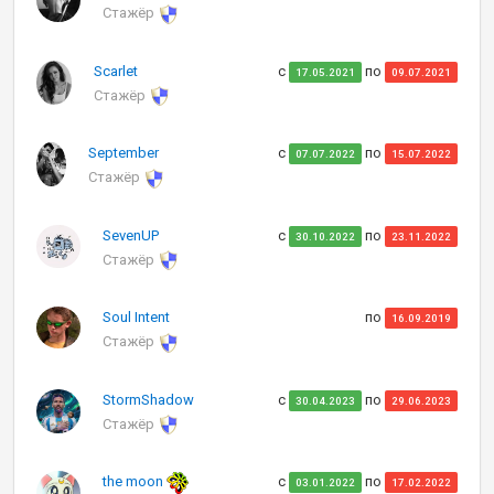
Стажёр
Scarlet
с
по
17.05.2021
09.07.2021
Стажёр
September
с
по
07.07.2022
15.07.2022
Стажёр
SevenUP
с
по
30.10.2022
23.11.2022
Стажёр
Soul Intent
по
16.09.2019
Стажёр
StormShadow
с
по
30.04.2023
29.06.2023
Стажёр
the moon
с
по
03.01.2022
17.02.2022