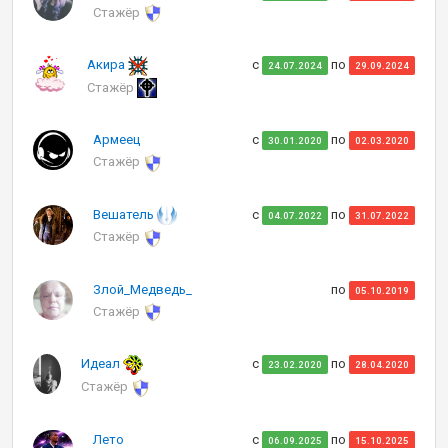
Стажёр
Акира
с
по
24.07.2024
29.09.2024
Стажёр
Армеец
с
по
30.01.2020
02.03.2020
Стажёр
Вешатель
с
по
04.07.2022
31.07.2022
Стажёр
Злой_Медведь_
по
05.10.2019
Стажёр
Идеал
с
по
23.02.2020
28.04.2020
Стажёр
Лето
с
по
06.09.2025
15.10.2025