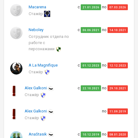
Macarena
с
по
21.01.2026
07.03.2026
Стажёр
Neboley
с
по
06.06.2021
14.10.2021
Сотрудник отдела по
работе с
персонажами
A La Magnifique
с
по
01.12.2023
12.12.2023
Стажёр
Alex Galkoni
с
по
22.10.2021
29.10.2021
Стажёр
Alex Galkoni
по
11.09.2019
Стажёр
AnaStasik
с
по
10.12.2019
08.01.2020