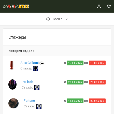
Меню
Стажёры
История отдела
Alex Galkoni
с
по
15.01.2025
15.03.2025
Стажёр
Evil bob
с
по
26.01.2025
28.03.2025
Стажёр
Fortune
с
по
16.06.2026
03.07.2026
Стажёр