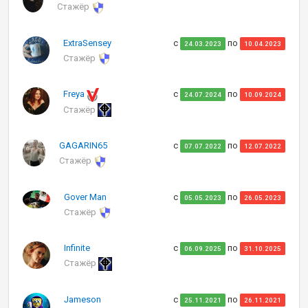
Стажёр
ExtraSensey
с
по
24.03.2023
10.04.2023
Стажёр
Freya
с
по
24.07.2024
10.09.2024
Стажёр
GAGARIN65
с
по
07.07.2022
12.07.2022
Стажёр
Gover Man
с
по
05.05.2023
26.05.2023
Стажёр
Infinite
с
по
06.09.2025
31.10.2025
Стажёр
Jameson
с
по
25.11.2021
26.11.2021