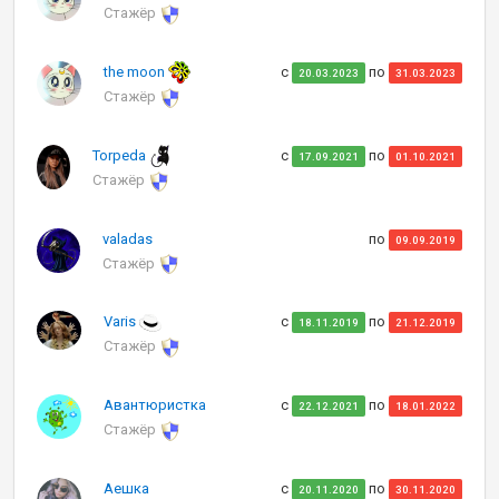
Стажёр
the moon
с
по
20.03.2023
31.03.2023
Стажёр
Torpeda
с
по
17.09.2021
01.10.2021
Стажёр
valadas
по
09.09.2019
Стажёр
Varis
с
по
18.11.2019
21.12.2019
Стажёр
Авантюристка
с
по
22.12.2021
18.01.2022
Стажёр
Аешка
с
по
20.11.2020
30.11.2020