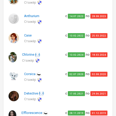
Стажёр
Anthurium
с
по
14.07.2023
28.08.2023
Стажёр
Case
с
по
13.02.2022
25.03.2022
Стажёр
Chlorine
с
по
13.02.2024
18.03.2024
Стажёр
Corsica
с
по
02.07.2020
02.08.2020
Стажёр
Detective
с
по
17.05.2021
29.06.2021
Стажёр
Efflorescence
с
по
28.11.2019
01.12.2019