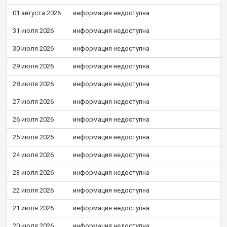
01 августа 2026
информация недоступна
31 июля 2026
информация недоступна
30 июля 2026
информация недоступна
29 июля 2026
информация недоступна
28 июля 2026
информация недоступна
27 июля 2026
информация недоступна
26 июля 2026
информация недоступна
25 июля 2026
информация недоступна
24 июля 2026
информация недоступна
23 июля 2026
информация недоступна
22 июля 2026
информация недоступна
21 июля 2026
информация недоступна
20 июля 2026
информация недоступна