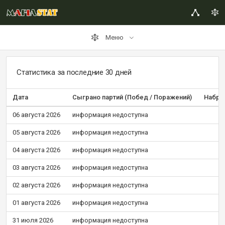
Меню
Статистика за последние 30 дней
Дата
Сыграно партий (Побед / Поражений)
Набра
06 августа 2026
информация недоступна
05 августа 2026
информация недоступна
04 августа 2026
информация недоступна
03 августа 2026
информация недоступна
02 августа 2026
информация недоступна
01 августа 2026
информация недоступна
31 июля 2026
информация недоступна