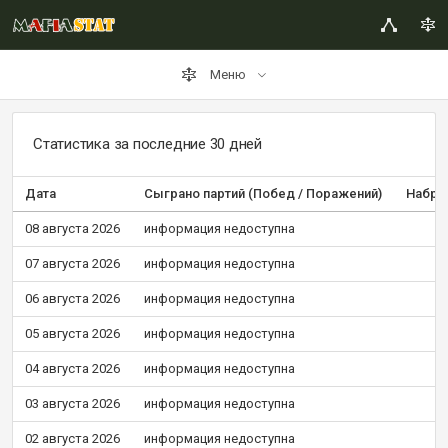
Меню
Статистика за последние 30 дней
Дата
Сыграно партий (Побед / Поражений)
Набра
08 августа 2026
информация недоступна
07 августа 2026
информация недоступна
06 августа 2026
информация недоступна
05 августа 2026
информация недоступна
04 августа 2026
информация недоступна
03 августа 2026
информация недоступна
02 августа 2026
информация недоступна