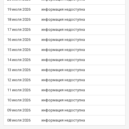
19 июля 2026
информация недоступна
18 июля 2026
информация недоступна
17 июля 2026
информация недоступна
16 июля 2026
информация недоступна
15 июля 2026
информация недоступна
14 июля 2026
информация недоступна
13 июля 2026
информация недоступна
12 июля 2026
информация недоступна
11 июля 2026
информация недоступна
10 июля 2026
информация недоступна
09 июля 2026
информация недоступна
08 июля 2026
информация недоступна