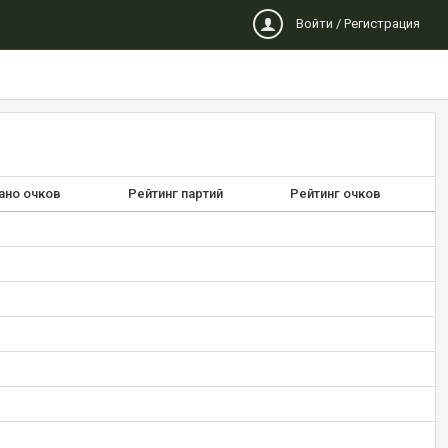
Войти / Регистрация
ано очков
Рейтинг партий
Рейтинг очков