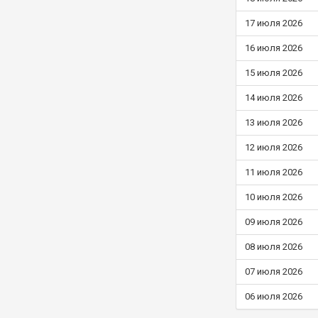
17 июля 2026
16 июля 2026
15 июля 2026
14 июля 2026
13 июля 2026
12 июля 2026
11 июля 2026
10 июля 2026
09 июля 2026
08 июля 2026
07 июля 2026
06 июля 2026