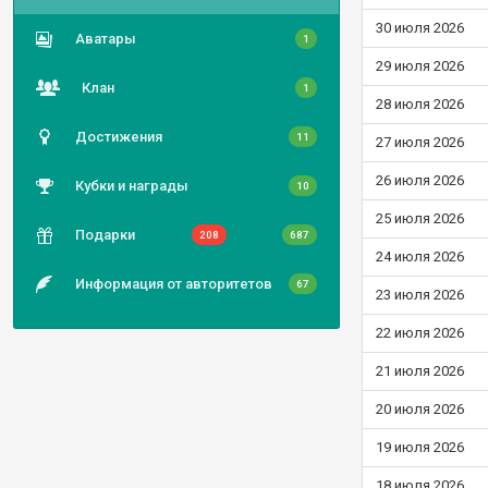
30 июля 2026
Аватары
1
29 июля 2026
Клан
1
28 июля 2026
Достижения
11
27 июля 2026
26 июля 2026
Кубки и награды
10
25 июля 2026
Подарки
208
687
24 июля 2026
Информация от авторитетов
67
23 июля 2026
22 июля 2026
21 июля 2026
20 июля 2026
19 июля 2026
18 июля 2026