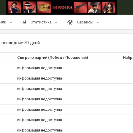
или
Статистика
Сервисы
а последние 30 дней
Сыграно партий (Побед / Поражений)
Набр
информация недоступна
информация недоступна
информация недоступна
информация недоступна
информация недоступна
информация недоступна
информация недоступна