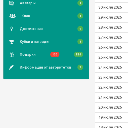
Аватары
1
30 июля 2026
Клан
1
29 июля 2026
28 июля 2026
Достижения
9
27 июля 2026
Кубки и награды
1
26 июля 2026
Подарки
136
555
25 июля 2026
Информация от авторитетов
24 июля 2026
3
23 июля 2026
22 июля 2026
21 июля 2026
20 июля 2026
19 июля 2026
18 июля 2026