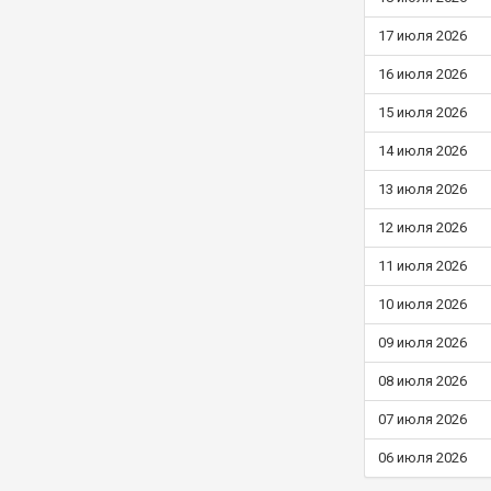
17 июля 2026
16 июля 2026
15 июля 2026
14 июля 2026
13 июля 2026
12 июля 2026
11 июля 2026
10 июля 2026
09 июля 2026
08 июля 2026
07 июля 2026
06 июля 2026