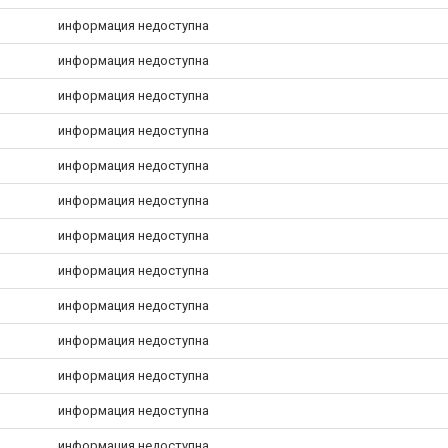
информация недоступна
информация недоступна
информация недоступна
информация недоступна
информация недоступна
информация недоступна
информация недоступна
информация недоступна
информация недоступна
информация недоступна
информация недоступна
информация недоступна
информация недоступна