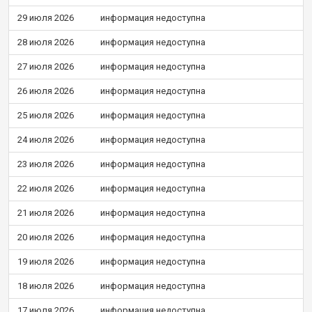
29 июля 2026
информация недоступна
28 июля 2026
информация недоступна
27 июля 2026
информация недоступна
26 июля 2026
информация недоступна
25 июля 2026
информация недоступна
24 июля 2026
информация недоступна
23 июля 2026
информация недоступна
22 июля 2026
информация недоступна
21 июля 2026
информация недоступна
20 июля 2026
информация недоступна
19 июля 2026
информация недоступна
18 июля 2026
информация недоступна
17 июля 2026
информация недоступна