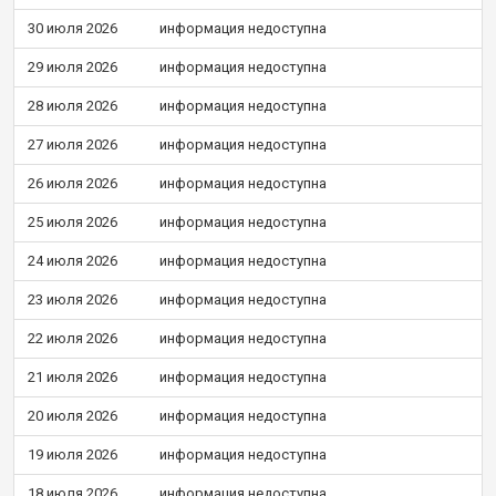
30 июля 2026
информация недоступна
29 июля 2026
информация недоступна
28 июля 2026
информация недоступна
27 июля 2026
информация недоступна
26 июля 2026
информация недоступна
25 июля 2026
информация недоступна
24 июля 2026
информация недоступна
23 июля 2026
информация недоступна
22 июля 2026
информация недоступна
21 июля 2026
информация недоступна
20 июля 2026
информация недоступна
19 июля 2026
информация недоступна
18 июля 2026
информация недоступна