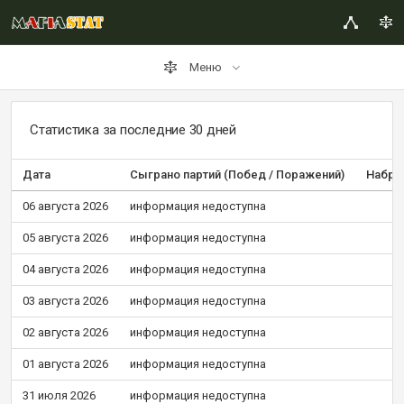
Меню
Статистика за последние 30 дней
Дата
Сыграно партий (Побед / Поражений)
Набра
06 августа 2026
информация недоступна
05 августа 2026
информация недоступна
04 августа 2026
информация недоступна
03 августа 2026
информация недоступна
02 августа 2026
информация недоступна
01 августа 2026
информация недоступна
31 июля 2026
информация недоступна