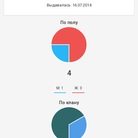
Выдавалась: 16.07.2014
По полу
4
М:
1
Ж:
3
По клану