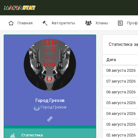
Главная
Авторитеты
Кланы
Проф
Статистика з
Дата
08 августа 2026
07 августа 2026
06 августа 2026
Город Грехов
05 августа 2026
Город Грехов
04 августа 2026
03 августа 2026
Статистика
02 августа 2026