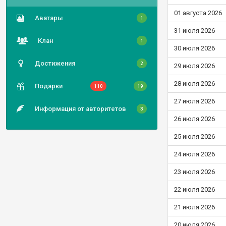
01 августа 2026
Аватары
1
31 июля 2026
Клан
1
30 июля 2026
Достижения
2
29 июля 2026
28 июля 2026
Подарки
110
19
27 июля 2026
Информация от авторитетов
3
26 июля 2026
25 июля 2026
24 июля 2026
23 июля 2026
22 июля 2026
21 июля 2026
20 июля 2026