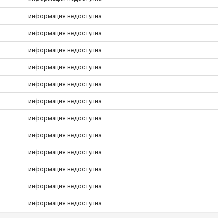
информация недоступна
информация недоступна
информация недоступна
информация недоступна
информация недоступна
информация недоступна
информация недоступна
информация недоступна
информация недоступна
информация недоступна
информация недоступна
информация недоступна